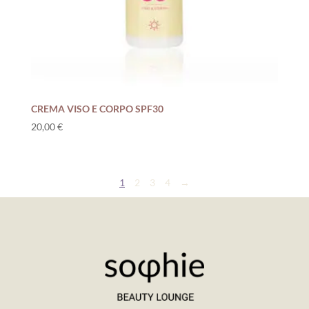
CREMA VISO E CORPO SPF30
20,00
€
1
2
3
4
→