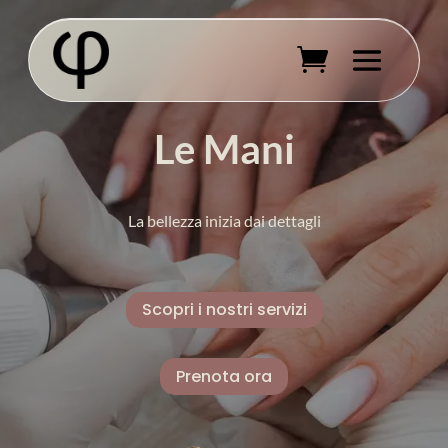
Le Mani
La bellezza inizia dai dettagli
Scopri i nostri servizi
Prenota ora