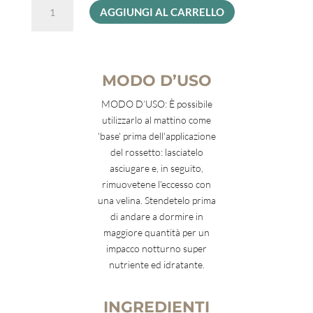
THE
AGGIUNGI AL CARRELLO
REAL
BALM
quantità
MODO D’USO
MODO D’USO: È possibile
utilizzarlo al mattino come
'base' prima dell'applicazione
del rossetto: lasciatelo
asciugare e, in seguito,
rimuovetene l'eccesso con
una velina. Stendetelo prima
di andare a dormire in
maggiore quantità per un
impacco notturno super
nutriente ed idratante.
INGREDIENTI